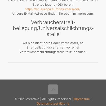
Die Europäische Kommission stellt eine Plattform zur Online-
Streitbeilegung (OS) bereit:
https://ec.europa.eu/consumers/odr/
.
Unsere E-Mail-Adresse finden Sie oben im Impressum.
Verbraucher­streit­
beilegung/Universal­schlichtungs­
stelle
Wir sind nicht bereit oder verpflichtet, an
Streitbeilegungsverfahren vor einer
Verbraucherschlichtungsstelle teilzunehmen.
© 2021 creartivo | All Rights Reserved |
Impressum
|
Datenschutzerklärung